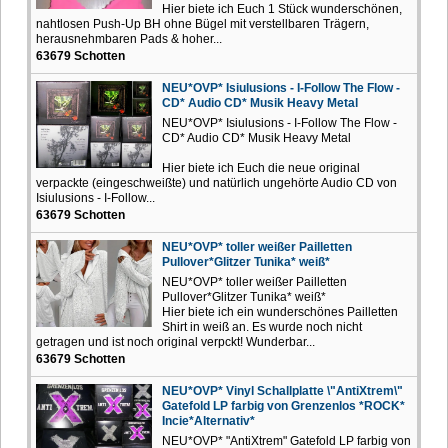
Hier biete ich Euch 1 Stück wunderschönen,
nahtlosen Push-Up BH ohne Bügel mit verstellbaren Trägern,
herausnehmbaren Pads & hoher...
63679 Schotten
NEU*OVP* Isiulusions - I-Follow The Flow -
CD* Audio CD* Musik Heavy Metal
NEU*OVP* Isiulusions - I-Follow The Flow -
CD* Audio CD* Musik Heavy Metal
Hier biete ich Euch die neue original
verpackte (eingeschweißte) und natürlich ungehörte Audio CD von
Isiulusions - I-Follow...
63679 Schotten
NEU*OVP* toller weißer Pailletten
Pullover*Glitzer Tunika* weiß*
NEU*OVP* toller weißer Pailletten
Pullover*Glitzer Tunika* weiß*
Hier biete ich ein wunderschönes Pailletten
Shirt in weiß an. Es wurde noch nicht
getragen und ist noch original verpckt! Wunderbar...
63679 Schotten
NEU*OVP* Vinyl Schallplatte \"AntiXtrem\"
Gatefold LP farbig von Grenzenlos *ROCK*
Incie*Alternativ*
NEU*OVP* "AntiXtrem" Gatefold LP farbig von