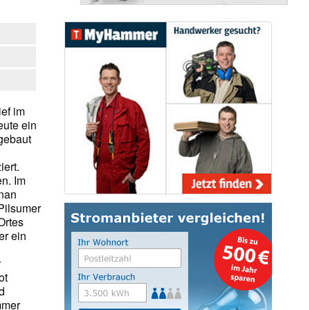
ef im
eute ein
 gebaut
iert.
en. Im
enan
 Pilsumer
Ortes
er ein
ot
d
mmer