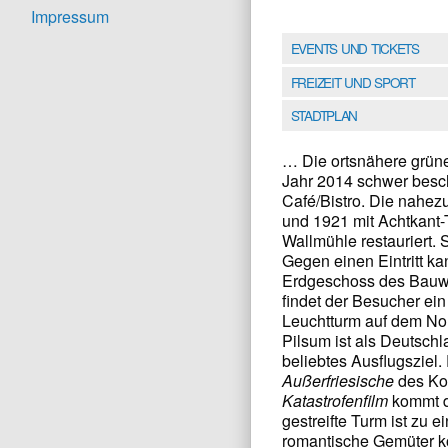
Impressum
EVENTS UND TICKETS
FREIZEIT UND SPORT
STADTPLAN
… Die ortsnähere grün
Jahr 2014 schwer besch
Café/Bistro. Die nahez
und 1921 mit Achtkant-
Wallmühle restauriert. S
Gegen einen Eintritt k
Erdgeschoss des Bauwe
findet der Besucher ein
Leuchtturm auf dem No
Pilsum ist als Deutsch
beliebtes Ausflugsziel
Außerfriesische
des Ko
Katastrofenfilm
kommt de
gestreifte Turm ist zu
romantische Gemüter k