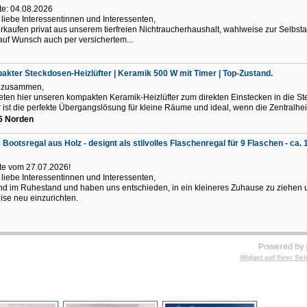
e: 04.08.2026
 liebe Interessentinnen und Interessenten,
erkaufen privat aus unserem tierfreien Nichtraucherhaushalt, wahlweise zur Selbs
auf Wunsch auch per versichertem...
kter Steckdosen-Heizlüfter | Keramik 500 W mit Timer | Top-Zustand.
o zusammen,
ieten hier unseren kompakten Keramik-Heizlüfter zum direkten Einstecken in die S
r ist die perfekte Übergangslösung für kleine Räume und ideal, wenn die Zentralhei
6 Norden
 Bootsregal aus Holz - designt als stilvolles Flaschenregal für 9 Flaschen - ca.
e vom 27.07.2026!
 liebe Interessentinnen und Interessenten,
ind im Ruhestand und haben uns entschieden, in ein kleineres Zuhause zu ziehen
eise neu einzurichten.
Powered by
Widget auf Ihrer Sei