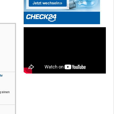
hr
g:einen