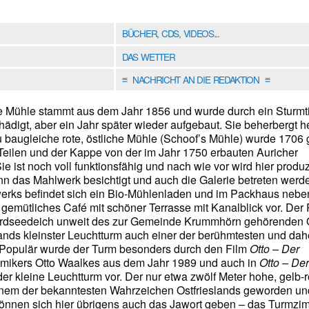
BÜCHER, CDS, VIDEOS...
DAS WETTER
NACHRICHT AN DIE REDAKTION
≡
≡
e Mühle stammt aus dem Jahr 1856 und wurde durch ein Sturmti
ädigt, aber ein Jahr später wieder aufgebaut. Sie beherbergt h
u baugleiche rote, östliche Mühle (Schoof’s Mühle) wurde 1706
Teilen und der Kappe von der im Jahr 1750 erbauten Auricher
ie ist noch voll funktionsfähig und nach wie vor wird hier produz
ann das Mahlwerk besichtigt und auch die Galerie betreten werd
rks befindet sich ein Bio-Mühlenladen und im Packhaus neb
 gemütliches Café mit schöner Terrasse mit Kanalblick vor. Der
rdseedeich unweit des zur Gemeinde Krummhörn gehörenden 
lands kleinster Leuchtturm auch einer der berühmtesten und dah
. Populär wurde der Turm besonders durch den Film
Otto – Der
mikers Otto Waalkes aus dem Jahr 1989 und auch in
Otto – Der
r kleine Leuchtturm vor. Der nur etwa zwölf Meter hohe, gelb-r
 einem der bekanntesten Wahrzeichen Ostfrieslands geworden un
önnen sich hier übrigens auch das Jawort geben – das Turmzi