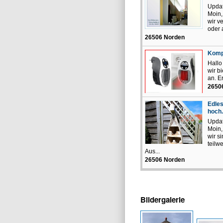
Updat
Moin,
wir v
oder 
26506 Norden
Kompa
Hall
wir b
an. E
2650
Edles
hoch.
Updat
Moin,
wir s
teilw
Aus...
26506 Norden
Bildergalerie