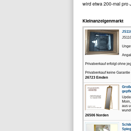
wird etwa 200-mal pro 
Kleinanzeigenmarkt
JS11
JS110
Unget
Anga
Privatverkauf erfolgt ohne 
Privatverkauf keine Garantie 
26723 Emden
Große
gepfl
Updat
Moin,
aus u
wunde
26506 Norden
Schil
Spieg