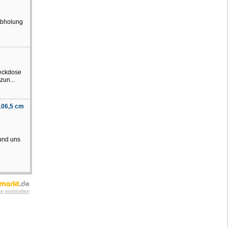
tabholung
teckdose
zun...
 106,5 cm
 und uns
te einbinden