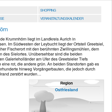
SHOPPING
SE
VERANSTALTUNGSKALENDER
örn
e Krummhörn liegt im Landkreis Aurich in
en. Im Südwesten der Leybucht liegt der Ortsteil Greetsiel,
cher Fischerort mit den berühmten Zwillingsmühlen, dem
 des Sielortes. Unübersehbar sind die beiden
en Galerieholländer am Ufer des Greetsieler Tiefs
e eine rot, die andere grün. An beiden Standorten gab es
hrhunderte hinweg Vorgängerbauten, die jedoch durch
Brand zerstört wurden…
Region
Ostfriesland