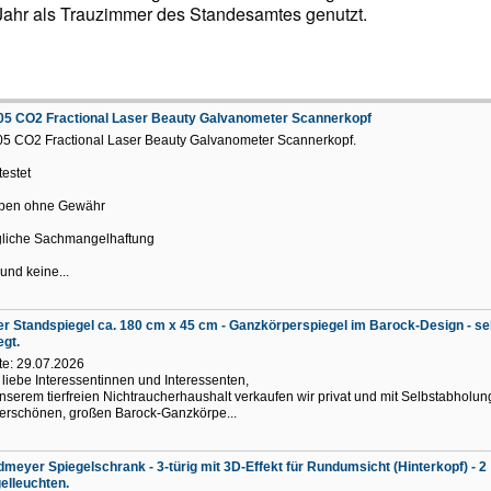
Jahr als Trauzimmer des Standesamtes genutzt.
05 CO2 Fractional Laser Beauty Galvanometer Scannerkopf
5 CO2 Fractional Laser Beauty Galvanometer Scannerkopf.
estet
ben ohne Gewähr
jegliche Sachmangelhaftung
und keine...
r Standspiegel ca. 180 cm x 45 cm - Ganzkörperspiegel im Barock-Design - se
egt.
e: 29.07.2026
 liebe Interessentinnen und Interessenten,
nserem tierfreien Nichtraucherhaushalt verkaufen wir privat und mit Selbstabho­lun
rschönen, großen Barock-Ganzkörpe...
dmeyer Spiegelschrank - 3-türig mit 3D-Effekt für Rundumsicht (Hinterkopf) - 2
elleuchten.