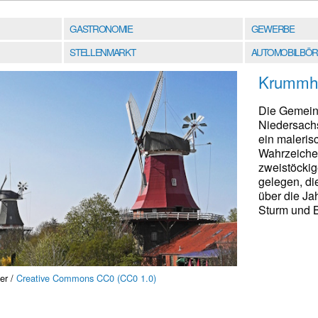
GASTRONOMIE
GEWERBE
STELLENMARKT
AUTOMOBILBÖR
Krummh
Die Gemeind
Niedersachs
ein maleris
Wahrzeichen
zweistöckig
gelegen, di
über die Ja
Sturm und 
er /
Creative Commons CC0 (CC0 1.0)