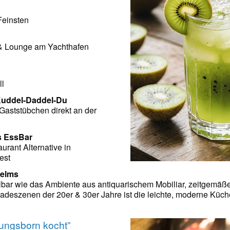
Feinsten
 & Lounge am Yachthafen
ll
Kuddel-Daddel-Du
 Gaststübchen direkt an der
s EssBar
urant Alternative in
est
helms
bar wie das Ambiente aus antiquarischem Mobiliar, zeitgemäß
Badeszenen der 20er & 30er Jahre ist die leichte, moderne Küc
ungsborn kocht”