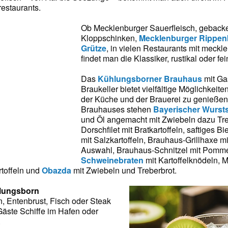
restaurants.
Ob Mecklenburger Sauerfleisch, gebacke
Kloppschinken,
Mecklenburger Rippen
Grütze
, in vielen Restaurants mit meck
findet man die Klassiker, rustikal oder fei
Das
Kühlungsborner Brauhaus
mit Ga
Braukeller bietet vielfältige Möglichkeit
der Küche und der Brauerei zu genießen.
Brauhauses stehen
Bayerischer Wursts
und Öl angemacht mit Zwiebeln dazu Tre
Dorschfilet mit Bratkartoffeln, saftiges
mit Salzkartoffeln, Brauhaus-Grillhaxe m
Auswahl, Brauhaus-Schnitzel mit Pommes
Schweinebraten
mit Kartoffelknödeln, 
rtoffeln und
Obazda
mit Zwiebeln und Treberbrot.
ühlungsborn
, Entenbrust, Fisch oder Steak
äste Schiffe im Hafen oder
.