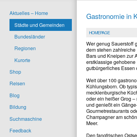
Aktuelles – Home
Gastronomie in 
Städte und Gemeinden
HOMEPAGE
Bundesländer
Wer genug Sauerstoff ge
Regionen
dem stehen zahlreiche 
Bars und Kneipen zur A
Kurorte
erstklassige gehobene
gutbürgerliches Essen o
Shop
Weit über 100 gastrono
Reisen
Kühlungsborn. Ob typi
mecklenburgische Küche
Blog
oder ein heißer Grog –
und genießt ein Gänge
Bildung
Gourmetrestaurants ode
Champagner am schönen
Suchmaschine
Meer.
Feedback
Den fangfrischen Ostse