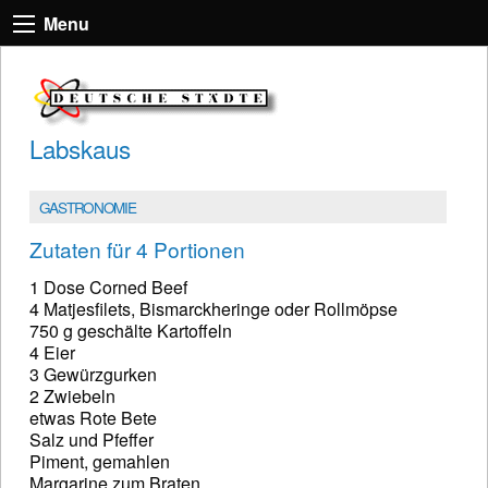
Menu
Labskaus
GASTRONOMIE
Zutaten für 4 Portionen
1 Dose Corned Beef
4 Matjesfilets, Bismarckheringe oder Rollmöpse
750 g geschälte Kartoffeln
4 Eier
3 Gewürzgurken
2 Zwiebeln
etwas Rote Bete
Salz und Pfeffer
Piment, gemahlen
Margarine zum Braten