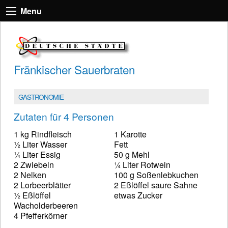
Menu
Fränkischer Sauerbraten
GASTRONOMIE
Zutaten für 4 Personen
1 kg Rindfleisch
1 Karotte
½ Liter Wasser
Fett
¼ Liter Essig
50 g Mehl
2 Zwiebeln
¼ Liter Rotwein
2 Nelken
100 g Soßenlebkuchen
2 Lorbeerblätter
2 Eßlöffel saure Sahne
½ Eßlöffel
etwas Zucker
Wacholderbeeren
4 Pfefferkörner