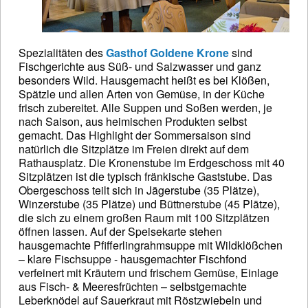
Spezialitäten des
Gasthof Goldene Krone
sind
Fischgerichte aus Süß- und Salzwasser und ganz
besonders Wild. Hausgemacht heißt es bei Klößen,
Spätzle und allen Arten von Gemüse, in der Küche
frisch zubereitet. Alle Suppen und Soßen werden, je
nach Saison, aus heimischen Produkten selbst
gemacht. Das Highlight der Sommersaison sind
natürlich die Sitzplätze im Freien direkt auf dem
Rathausplatz. Die Kronenstube im Erdgeschoss mit 40
Sitzplätzen ist die typisch fränkische Gaststube. Das
Obergeschoss teilt sich in Jägerstube (35 Plätze),
Winzerstube (35 Plätze) und Büttnerstube (45 Plätze),
die sich zu einem großen Raum mit 100 Sitzplätzen
öffnen lassen. Auf der Speisekarte stehen
hausgemachte Pfifferlingrahmsuppe mit Wildklößchen
– klare Fischsuppe - hausgemachter Fischfond
verfeinert mit Kräutern und frischem Gemüse, Einlage
aus Fisch- & Meeresfrüchten – selbstgemachte
Leberknödel auf Sauerkraut mit Röstzwiebeln und