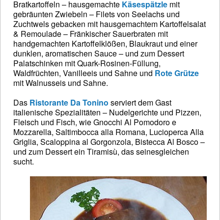
Bratkartoffeln – hausgemachte
Käsespätzle
mit
gebräunten Zwiebeln – Filets von Seelachs und
Zuchtwels gebacken mit hausgemachtem Kartoffelsalat
& Remoulade – Fränkischer Sauerbraten mit
handgemachten Kartoffelklößen, Blaukraut und einer
dunklen, aromatischen Sauce – und zum Dessert
Palatschinken mit Quark-Rosinen-Füllung,
Waldfrüchten, Vanilleeis und Sahne und
Rote Grütze
mit Walnusseis und Sahne.
Das
Ristorante Da Tonino
serviert dem Gast
italienische Spezialitäten – Nudelgerichte und Pizzen,
Fleisch und Fisch, wie Gnocchi Al Pomodoro e
Mozzarella, Saltimbocca alla Romana, Lucioperca Alla
Griglia, Scaloppina al Gorgonzola, Bistecca Al Bosco –
und zum Dessert ein Tiramisù, das seinesgleichen
sucht.