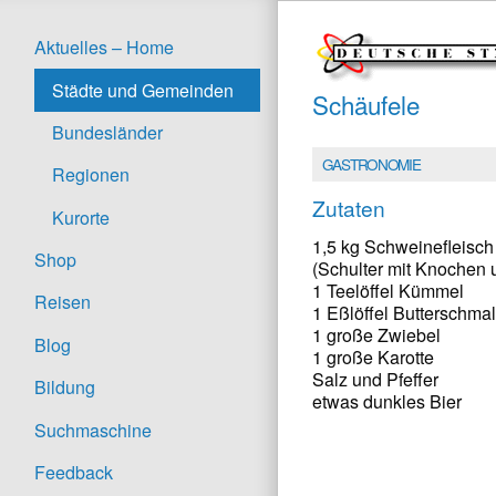
Aktuelles – Home
Städte und Gemeinden
Schäufele
Bundesländer
GASTRONOMIE
Regionen
Zutaten
Kurorte
1,5 kg Schweinefleisch
Shop
(Schulter mit Knochen 
1 Teelöffel Kümmel
Reisen
1 Eßlöffel Butterschma
1 große Zwiebel
Blog
1 große Karotte
Salz und Pfeffer
Bildung
etwas dunkles Bier
Suchmaschine
Feedback