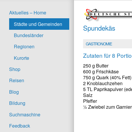
Aktuelles – Home
Städte und Gemeinden
Spundekäs
Bundesländer
GASTRONOMIE
Regionen
Zutaten für 8 Porti
Kurorte
250 g Butter
Shop
600 g Frischkäse
750 g Quark (40% Fett)
Reisen
2 Knoblauchzehen
5 TL Paprikapulver (ed
Blog
Salz
Pfeffer
Bildung
½ Zwiebel zum Garnie
Suchmaschine
Feedback