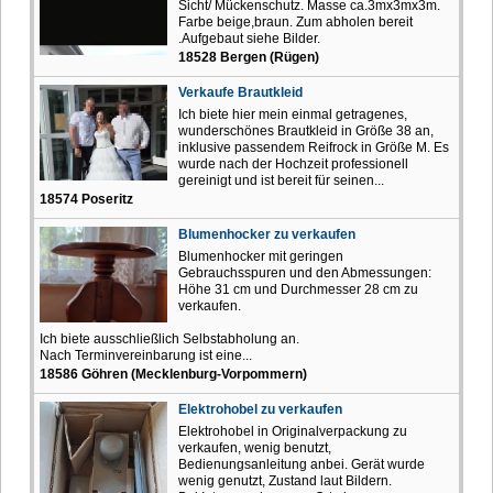
Sicht/ Mückenschutz. Masse ca.3mx3mx3m.
Farbe beige,braun. Zum abholen bereit
.Aufgebaut siehe Bilder.
18528 Bergen (Rügen)
Verkaufe Brautkleid
Ich biete hier mein einmal getragenes,
wunderschönes Brautkleid in Größe 38 an,
inklusive passendem Reifrock in Größe M. Es
wurde nach der Hochzeit professionell
gereinigt und ist bereit für seinen...
18574 Poseritz
Blumenhocker zu verkaufen
Blumenhocker mit geringen
Gebrauchsspuren und den Abmessungen:
Höhe 31 cm und Durchmesser 28 cm zu
verkaufen.
Ich biete ausschließlich Selbstabholung an.
Nach Terminvereinbarung ist eine...
18586 Göhren (Mecklenburg-Vorpommern)
Elektrohobel zu verkaufen
Elektrohobel in Originalverpackung zu
verkaufen, wenig benutzt,
Bedienungsanleitung anbei. Gerät wurde
wenig genutzt, Zustand laut Bildern.