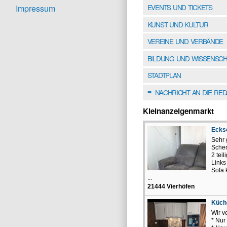
EVENTS UND TICKETS
Impressum
KUNST UND KULTUR
VEREINE UND VERBÄNDE
BILDUNG UND WISSENSCH
STADTPLAN
NACHRICHT AN DIE RE
≡
Kleinanzeigenmarkt
Eckso
Sehr 
Sche
2 teil
Links
Sofa 
...
21444 Vierhöfen
Küch
Wir v
* Nur 