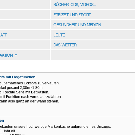
BÜCHER, CDS, VIDEOS...
FREIZEIT UND SPORT
GESUNDHEIT UND MEDIZIN
AFT
LEUTE
DAS WETTER
DAKTION
≡
fa mit Liegefunktion
gut erhaltenes Ecksofa zu verkaufen.
nkel gesamt 2,30m×1,80m
ig. Rechte Seite mit Bettkasten.
 mit Funktion nach vorne auszufahren .
kann also ganz an der Wand stehen.
en
erkaufen unsere hochwertige Markenküche aufgrund eines Umzugs.
1 Jahr alt