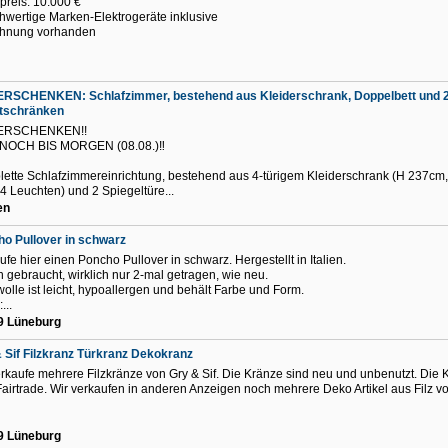
preis: 10.000 €
hwertige Marken-Elektrogeräte inklusive
chnung vorhanden
ERSCHENKEN: Schlafzimmer, bestehend aus Kleiderschrank, Doppelbett und 
tschränken
ERSCHENKEN!!
NOCH BIS MORGEN (08.08.)‼️
ette Schlafzimmereinrichtung, bestehend aus 4-türigem Kleiderschrank (H 237cm,
(4 Leuchten) und 2 Spiegeltüre...
en
o Pullover in schwarz
ufe hier einen Poncho Pullover in schwarz. Hergestellt in Italien.
n gebraucht, wirklich nur 2-mal getragen, wie neu.
wolle ist leicht, hypoallergen und behält Farbe und Form.
...
9 Lüneburg
 Sif Filzkranz Türkranz Dekokranz
erkaufe mehrere Filzkränze von Gry & Sif. Die Kränze sind neu und unbenutzt. Die 
Fairtrade. Wir verkaufen in anderen Anzeigen noch mehrere Deko Artikel aus Filz v
9 Lüneburg