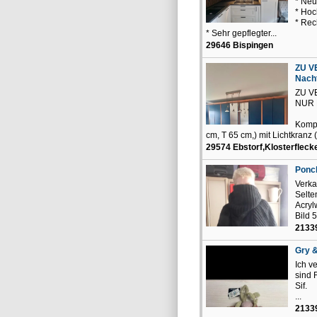
* Neu
* Hoc
* Re
* Sehr gepflegter...
29646 Bispingen
ZU V
Nach
ZU V
NUR 
Kompl
cm, T 65 cm,) mit Lichtkranz 
29574 Ebstorf,Klosterfleck
Ponch
Verka
Selte
Acryl
Bild 5:
2133
Gry &
Ich v
sind 
Sif.
...
2133