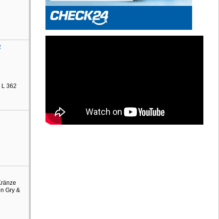
2
 L 362
Kränze
on Gry &