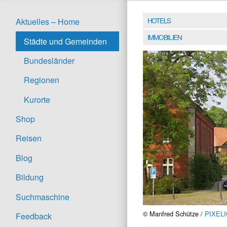
HOTELS
Aktuelles – Home
IMMOBILIEN
Städte und Gemeinden
Bundesländer
Regionen
Kurorte
Shop
Reisen
Blog
Bildung
Suchmaschine
© Manfred Schütze /
PIXEL
Feedback