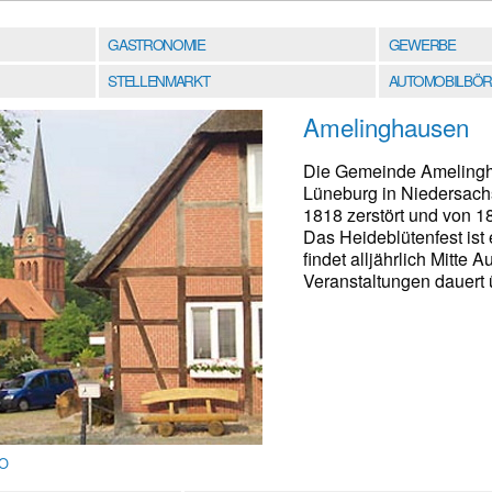
GASTRONOMIE
GEWERBE
STELLENMARKT
AUTOMOBILBÖR
Amelinghausen
Die Gemeinde Amelingha
Lüneburg in Niedersachs
1818 zerstört und von 1
Das Heideblütenfest ist 
findet alljährlich Mitte
Veranstaltungen dauert 
IO