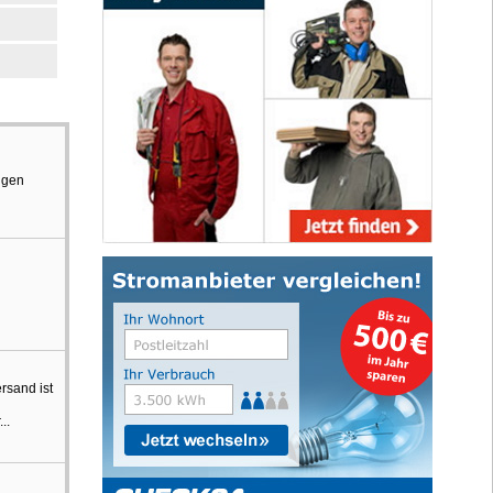
ngen
rsand ist
..