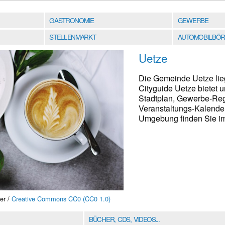
GASTRONOMIE
GEWERBE
STELLENMARKT
AUTOMOBILBÖR
Uetze
Die Gemeinde Uetze lie
Cityguide Uetze bietet
Stadtplan, Gewerbe-Regi
Veranstaltungs-Kalender
Umgebung finden Sie im 
er /
Creative Commons CC0 (CC0 1.0)
BÜCHER, CDS, VIDEOS...