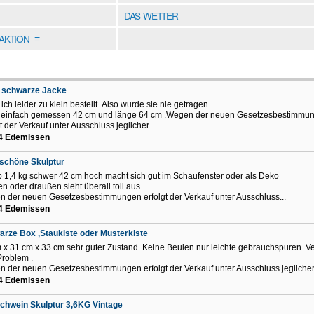
DAS WETTER
DAKTION
≡
 schwarze Jacke
ich leider zu klein bestellt .Also wurde sie nie getragen.
einfach gemessen 42 cm und länge 64 cm .Wegen der neuen Gesetzesbestimmu
t der Verkauf unter Ausschluss jeglicher...
4 Edemissen
schöne Skulptur
 1,4 kg schwer 42 cm hoch macht sich gut im Schaufenster oder als Deko
en oder draußen sieht überall toll aus .
 der neuen Gesetzesbestimmungen erfolgt der Verkauf unter Ausschluss...
4 Edemissen
rze Box ,Staukiste oder Musterkiste
 x 31 cm x 33 cm sehr guter Zustand .Keine Beulen nur leichte gebrauchspuren .Ve
Problem .
 der neuen Gesetzesbestimmungen erfolgt der Verkauf unter Ausschluss jeglicher.
4 Edemissen
chwein Skulptur 3,6KG Vintage