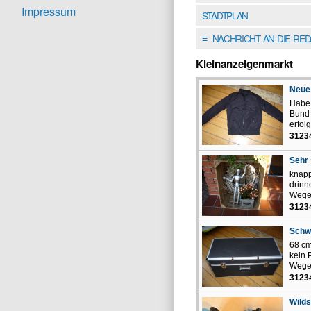
Impressum
STADTPLAN
NACHRICHT AN DIE RE
≡
Kleinanzeigenmarkt
Neue
Habe 
Bund 
erfolg
3123
Sehr 
knapp
drinn
Wegen
3123
Schwa
68 cm
kein 
Wegen
3123
Wilds