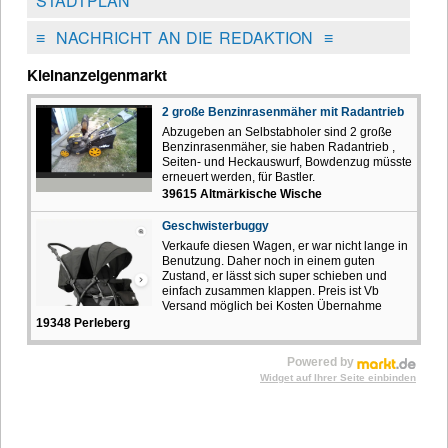
STADTPLAN
≡
NACHRICHT AN DIE REDAKTION
≡
Kleinanzeigenmarkt
2 große Benzinrasenmäher mit Radantrieb
Abzugeben an Selbstabholer sind 2 große
Benzinrasenmäher, sie haben Radantrieb ,
Seiten- und Heckauswurf, Bowdenzug müsste
erneuert werden, für Bastler.
39615 Altmärkische Wische
Geschwisterbuggy
Verkaufe diesen Wagen, er war nicht lange in
Benutzung. Daher noch in einem guten
Zustand, er lässt sich super schieben und
einfach zusammen klappen. Preis ist Vb
Versand möglich bei Kosten Übernahme
19348 Perleberg
Powered by
Widget auf Ihrer Seite einbinden