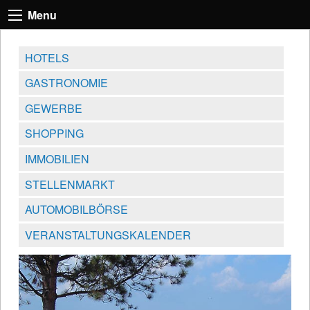
Menu
HOTELS
GASTRONOMIE
GEWERBE
SHOPPING
IMMOBILIEN
STELLENMARKT
AUTOMOBILBÖRSE
VERANSTALTUNGSKALENDER