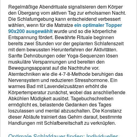
Regelmäßige Abendrituale signalisieren dem Körper
den Übergang vom aktiven Tag zur erholsamen Nacht.
Die Schlafumgebung kann entscheidend verbessert
wählen, wenn für die Matratze
ein optimaler Topper
90x200 ausgewählt
wurde und so die körperliche
Entspannung fördert. Bewährte Rituale beginnen
bereits zwei Stunden vor der geplanten Schlafenszeit
mit dem bewussten Herunterfahren der Aktivitäten.
Sanfte Dehnübungen oder Yoga-Sequenzen lösen
muskuläre Verspannungen und bereiten den
Bewegungsapparat auf die Nachtruhe vor.
Atemtechniken wie die 4-7-8-Methode beruhigen das
Nervensystem und reduzieren Stresshormone. Ein
warmes Bad mit Lavendelzusätzen erhöht die
Körpertemperatur zunächst, wobei das anschließende
Abkühlen Müdigkeit auslöst. Tagebuchschreiben
ermöglicht es, belastende Gedanken des Tages
loszulassen und mental abzuschalten. Die Konstanz
dieser Abläufe trainiert das Gehirn darauf, bestimmte
Handlungen mit Schlafbereitschaft zu verknüpfen.
Optimale Schlafdauer finden: Individueller