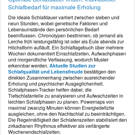
Schlafbedarf für maximale Erholung
Die ideale Schlafdauer variiert zwischen sieben und
neun Stunden, wobei genetische Faktoren und
Lebensumstände den persönlichen Bedarf
beeinflussen. Chronotypen bestimmen, ob jemand als
Lerche früh leistungsfähig ist oder als Eule abends zur
Höchstform aufläuft. Ein Schlaftagebuch über mehrere
Wochen dokumentiert Einschlafzeiten, Aufwachphasen
und morgendliche Verfassung, wodurch Muster
erkennbar werden.
Aktuelle Studien zur
Schlafqualität und Lebensfreude
bestätigen den
direkten Zusammenhang zwischen ausreichender
Erholung und psychischer Ausgeglichenheit.
Schlafphasen-Tracker helfen dabei, die
Tiefschlafanteile zu analysieren und Aufwachzeiten in
leichten Schlafphasen zu planen. Powernaps von
maximal zwanzig Minuten können Energiedefizite
ausgleichen, ohne den Nachtschlaf zu beeinträchtigen.
Die Regelmäßigkeit der Schlafenszeiten stabilisiert den
zirkadianen Rhythmus effektiver als verlängerte
Wochenendschlafzeiten.