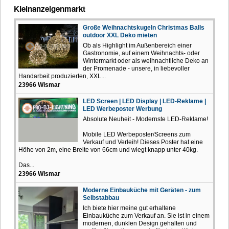
Kleinanzeigenmarkt
Große Weihnachtskugeln Christmas Balls
outdoor XXL Deko mieten
Ob als Highlight im Außenbereich einer
Gastronomie, auf einem Weihnachts- oder
Wintermarkt oder als weihnachtliche Deko an
der Promenade - unsere, in liebevoller
Handarbeit produzierten, XXL...
23966 Wismar
LED Screen | LED Display | LED-Reklame |
LED Werbeposter Werbung
Absolute Neuheit - Modernste LED-Reklame!
Mobile LED Werbeposter/Screens zum
Verkauf und Verleih! Dieses Poster hat eine
Höhe von 2m, eine Breite von 66cm und wiegt knapp unter 40kg.
Das...
23966 Wismar
Moderne Einbauküche mit Geräten - zum
Selbstabbau
Ich biete hier meine gut erhaltene
Einbauküche zum Verkauf an. Sie ist in einem
modernen, dunklen Design gehalten und