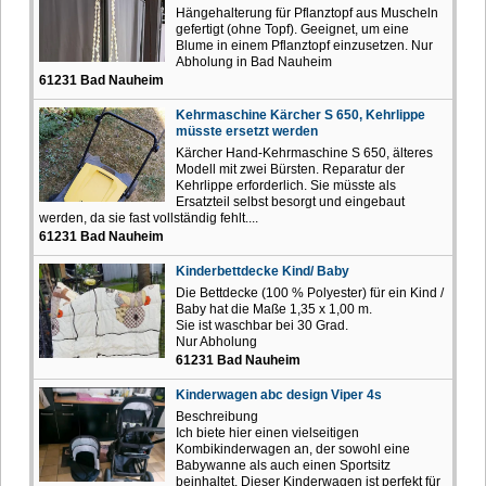
Hängehalterung für Pflanztopf aus Muscheln
gefertigt (ohne Topf). Geeignet, um eine
Blume in einem Pflanztopf einzusetzen. Nur
Abholung in Bad Nauheim
61231 Bad Nauheim
Kehrmaschine Kärcher S 650, Kehrlippe
müsste ersetzt werden
Kärcher Hand-Kehrmaschine S 650, älteres
Modell mit zwei Bürsten. Reparatur der
Kehrlippe erforderlich. Sie müsste als
Ersatzteil selbst besorgt und eingebaut
werden, da sie fast vollständig fehlt....
61231 Bad Nauheim
Kinderbettdecke Kind/ Baby
Die Bettdecke (100 % Polyester) für ein Kind /
Baby hat die Maße 1,35 x 1,00 m.
Sie ist waschbar bei 30 Grad.
Nur Abholung
61231 Bad Nauheim
Kinderwagen abc design Viper 4s
Beschreibung
Ich biete hier einen vielseitigen
Kombikinderwagen an, der sowohl eine
Babywanne als auch einen Sportsitz
beinhaltet. Dieser Kinderwagen ist perfekt für