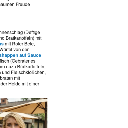
 Gaumen Freude
nnenschlag (Deftige
d Bratkartoffeln) mit
us
mit Roter Bete,
Würfel von der
shappen auf Sauce
fisch (Gebratenes
e) dazu Bratkartoffeln,
h und Fleischklößchen,
braten mit
der Heide mit einer