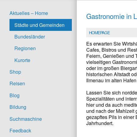
Aktuelles – Home
Gastronomie in 
Städte und Gemeinden
HOMEPAGE
Bundesländer
Es erwarten Sie Wirtsh
Regionen
Cafes, Bistros und Res
Feiern, Genießen und T
Kurorte
vielseitigen Gastronomi
oder im großen Biergar
Shop
historischen Altstadt od
Ilmenau im alten Hafen
Reisen
Lassen Sie sich nordde
Blog
Spezialitäten und inte
hier und da auch mediter
Bildung
und nach der Mahlzeit 
gezapftes Pils in einer
Suchmaschine
Jahrhundert.
Feedback