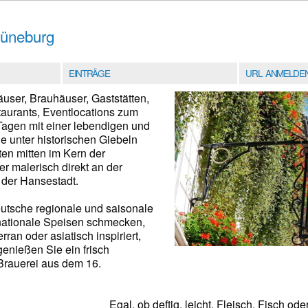
Lüneburg
EINTRÄGE
URL ANMELDE
äuser, Brauhäuser, Gaststätten,
taurants, Eventlocations zum
agen mit einer lebendigen und
e unter historischen Giebeln
ten mitten im Kern der
er malerisch direkt an der
 der Hansestadt.
utsche regionale und saisonale
rnationale Speisen schmecken,
ran oder asiatisch inspiriert,
genießen Sie ein frisch
 Brauerei aus dem 16.
Egal, ob deftig, leicht, Fleisch, Fisch od