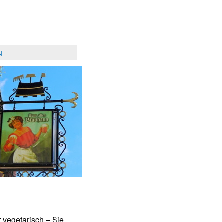
N
er vegetarisch – Sie