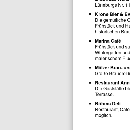
Lüneburgs Nr. 1 
Krone Bier & E
Die gemütliche Ga
Frühstück und H
historischen Brau
Marina Café
Frühstück und s
Wintergarten und
malerischem Flus
Mälzer Brau- un
Große Brauerei i
Restaurant An
Die Gaststätte b
Terrasse.
Röhms Deli
Restaurant, Café
möglich.