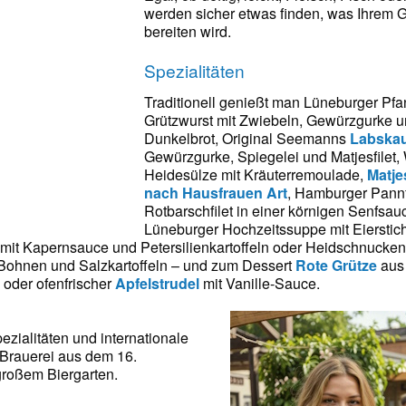
werden sicher etwas finden, was Ihrem
bereiten wird.
Spezialitäten
Traditionell genießt man Lüneburger Pfa
Grützwurst mit Zwiebeln, Gewürzgurke un
Dunkelbrot, Original Seemanns
Labska
Gewürzgurke, Spiegelei und Matjesfilet, 
Heidesülze mit Kräuterremoulade,
Matje
nach Hausfrauen Art
, Hamburger Pann
Rotbarschfilet in einer körnigen Senfsauc
Lüneburger Hochzeitssuppe mit Eierstic
mit Kapernsauce und Petersilienkartoffeln oder Heidschnucken
 Bohnen und Salzkartoffeln – und zum Dessert
Rote Grütze
aus 
 oder ofenfrischer
Apfelstrudel
mit Vanille-Sauce.
haus
zialitäten und internationale
 Brauerei aus dem 16.
großem Biergarten.