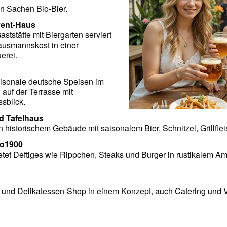
in Sachen Bio-Bier.
vent-Haus
ststätte mit Biergarten serviert
ausmannskost in einer
erei.
aisonale deutsche Speisen im
 auf der Terrasse mit
sblick.
d Tafelhaus
n historischem Gebäude mit saisonalem Bier, Schnitzel, Grillf
no1900
ietet Deftiges wie Rippchen, Steaks und Burger in rustikalem Am
 und Delikatessen-Shop in einem Konzept, auch Catering und 