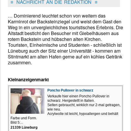
≡
NACHRICHT AN DIE REDAKTION
≡
… Dominierend leuchtet schon von weitem das
Karminrot der Backsteinziegel und weist dem Gast den
Weg in ein unvergleichliches touristisches Erlebnis. Die
Altstadt besticht den Besucher mit Giebelhäusern aus
rotem Backstein und hübschen alten Kirchen.
Touristen, Einheimische und Studenten - schließlich ist
Lüneburg auch der Sitz einer Universität - kommen am
Stintmarkt am alten Hafen gerne auf ein kühles Getränk
zusammen.
Kleinanzeigenmarkt
Poncho Pullover in schwarz
Verkaufe hier einen Poncho Pullover in
schwarz. Hergestellt in Italien.
Selten gebraucht, wirklich nur 2-mal getragen,
wie neu.
Acrylwolle ist leicht, hypoallergen und behält
Farbe und Form.
Bild 5:...
21339 Lüneburg