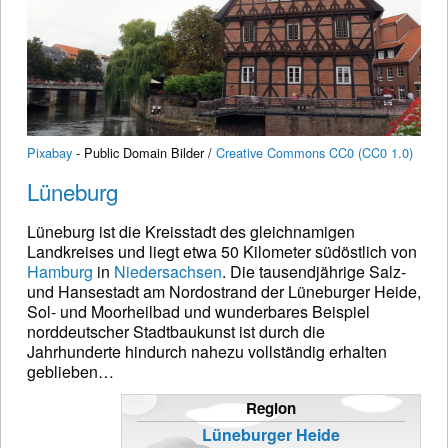
Pixabay
- Public Domain Bilder /
Creative Commons CC0 (CC0 1.0)
Lüneburg
Lüneburg ist die Kreisstadt des gleichnamigen
Landkreises und liegt etwa 50 Kilometer südöstlich von
Hamburg
in
Niedersachsen
. Die tausendjährige Salz-
und Hansestadt am Nordostrand der Lüneburger Heide,
Sol- und Moorheilbad und wunderbares Beispiel
norddeutscher Stadtbaukunst ist durch die
Jahrhunderte hindurch nahezu vollständig erhalten
geblieben…
Region
Lüneburger Heide