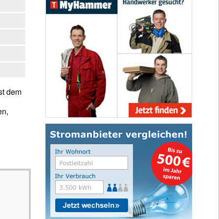
st dem
en,