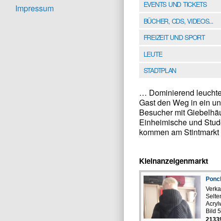
EVENTS UND TICKETS
Impressum
BÜCHER, CDS, VIDEOS...
FREIZEIT UND SPORT
LEUTE
STADTPLAN
… Dominierend leuchte
Gast den Weg in ein unv
Besucher mit Giebelhäu
Einheimische und Studen
kommen am Stintmarkt 
Kleinanzeigenmarkt
Ponch
Verka
Selte
Acryl
Bild 5:
2133