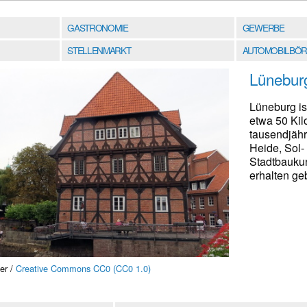
GASTRONOMIE
GEWERBE
STELLENMARKT
AUTOMOBILBÖR
Lünebur
Lüneburg is
etwa 50 Kil
tausendjähr
Heide, Sol-
Stadtbaukun
erhalten g
er /
Creative Commons CC0 (CC0 1.0)