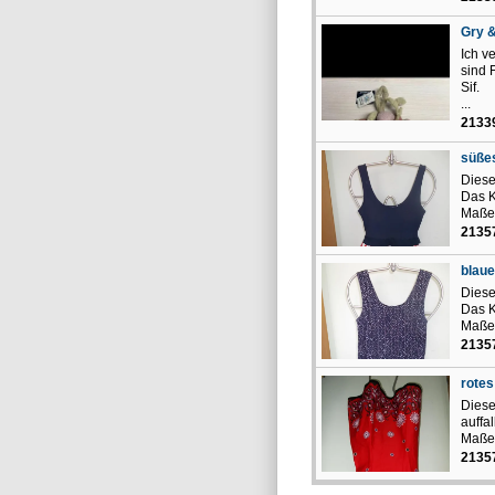
Gry &
Ich v
sind 
Sif.
...
2133
süßes
Diese
Das K
Maße 
2135
blaue
Diese
Das K
Maße 
2135
rotes
Diese
auffa
Maße 
2135