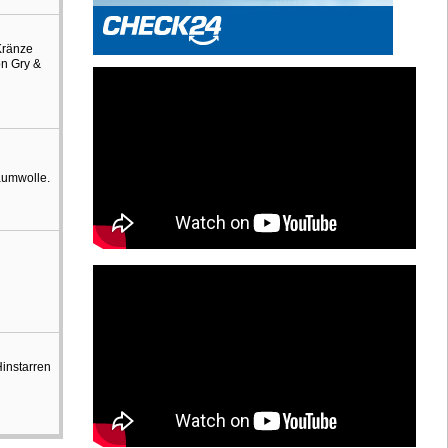
Kränze
on Gry &
aumwolle.
Hinstarren