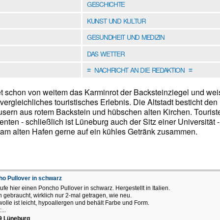
GESCHICHTE
KUNST UND KULTUR
GESUNDHEIT UND MEDIZIN
DAS WETTER
NACHRICHT AN DIE REDAKTION
≡
≡
t schon von weitem das Karminrot der Backsteinziegel und wei
ergleichliches touristisches Erlebnis. Die Altstadt besticht den
sern aus rotem Backstein und hübschen alten Kirchen. Tourist
ten - schließlich ist Lüneburg auch der Sitz einer Universität -
am alten Hafen gerne auf ein kühles Getränk zusammen.
o Pullover in schwarz
ufe hier einen Poncho Pullover in schwarz. Hergestellt in Italien.
n gebraucht, wirklich nur 2-mal getragen, wie neu.
wolle ist leicht, hypoallergen und behält Farbe und Form.
...
9 Lüneburg