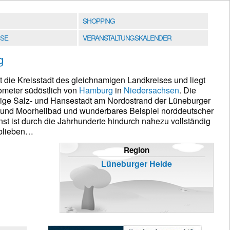
SHOPPING
SE
VERANSTALTUNGSKALENDER
g
t die Kreisstadt des gleichnamigen Landkreises und liegt
ometer südöstlich von
Hamburg
in
Niedersachsen
. Die
ige Salz- und Hansestadt am Nordostrand der Lüneburger
 und Moorheilbad und wunderbares Beispiel norddeutscher
st ist durch die Jahrhunderte hindurch nahezu vollständig
eblieben…
Region
Lüneburger Heide