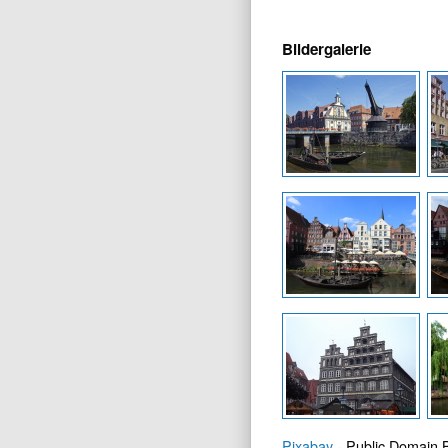
Bildergalerie
Pixabay
- Public Domain B