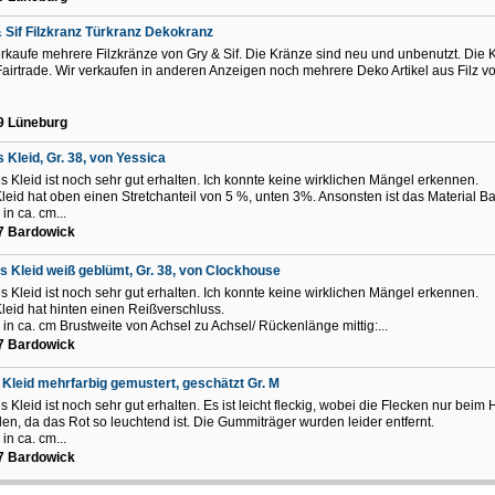
 Sif Filzkranz Türkranz Dekokranz
erkaufe mehrere Filzkränze von Gry & Sif. Die Kränze sind neu und unbenutzt. Die 
Fairtrade. Wir verkaufen in anderen Anzeigen noch mehrere Deko Artikel aus Filz v
9 Lüneburg
 Kleid, Gr. 38, von Yessica
s Kleid ist noch sehr gut erhalten. Ich konnte keine wirklichen Mängel erkennen.
leid hat oben einen Stretchanteil von 5 %, unten 3%. Ansonsten ist das Material B
in ca. cm...
7 Bardowick
s Kleid weiß geblümt, Gr. 38, von Clockhouse
s Kleid ist noch sehr gut erhalten. Ich konnte keine wirklichen Mängel erkennen.
leid hat hinten einen Reißverschluss.
in ca. cm Brustweite von Achsel zu Achsel/ Rückenlänge mittig:...
7 Bardowick
 Kleid mehrfarbig gemustert, geschätzt Gr. M
s Kleid ist noch sehr gut erhalten. Es ist leicht fleckig, wobei die Flecken nur beim 
llen, da das Rot so leuchtend ist. Die Gummiträger wurden leider entfernt.
in ca. cm...
7 Bardowick