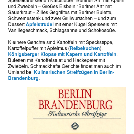
Speisekarte stehen Kalbsleber "Berliner Art" mit Äpfeln
und Zwiebeln – Großes Eisbein "Berliner Art" mit
Sauerkraut – Zilles Gegrilltes mit Berliner Bulette,
Schweinesteak und zwei Grillwürstchen – und zum
Dessert
Apfelstrudel
mit einer Kugel Speiseeis mit
Vanillegeschmack, Schlagsahne und Schokosoße.
Kleinere Gerichte sind Kartoffeln mit Speckstippe,
Kartoffelpuffer mit Apfelmus (
Reibekuchen
),
Königsberger Klopse mit Kapern und Kartoffeln
,
Buletten mit Kartoffelsalat und Hackepeter mit
Zwiebeln. Schmackhafte Gerichte findet man auch im
Umland bei
Kulinarischen Streifzügen in Berlin-
Brandenburg
.