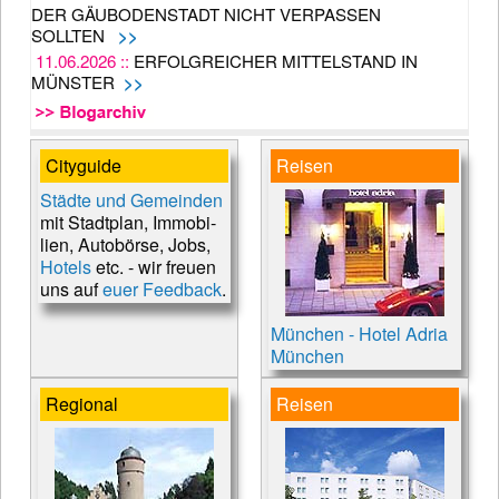
DER GÄUBODENSTADT NICHT VERPASSEN
SOLLTEN
>>
11.06.2026 ::
ERFOLGREICHER MITTELSTAND IN
MÜNSTER
>>
Cityguide
Reisen
Städte und Ge­mein­den
mit Stadt­plan, Im­mo­bi­
lien, Auto­börse, Jobs,
Hotels
etc. - wir freuen
uns auf
euer Feedback
.
München - Hotel Adria
München
Regional
Reisen