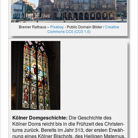
Bremer Rathaus –
Pixabay
- Public Domain Bilder /
Creative
Commons CC0 (CC0 1.0)
Kölner Domgeschichte:
Die Ge­schich­te des
Kölner Doms reicht bis in die Früh­zeit des Christen­
tums zurück. Be­reits im Jahr 313, der ersten Er­wäh­
nung eines Kölner Bischofs, des Heili­gen Mater­nus,