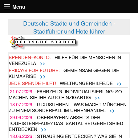
Menu
Deutsche Städte und Gemeinden -
Stadtführer und Hotelführer
SPENDEN–KONTO:
HILFE FÜR DIE MENSCHEN IN
VENEZUELA
>>
FRIDAYS FOR FUTURE:
GEMEINSAM GEGEN DIE
KLIMAKRISE
>>
JEDE SPENDE HILFT!
WELTHUNGERHILFE.DE
>>
21.07.2026 ::
FAHRZEUG–INDIVIDUALISIERUNG: SO
MACHEN SIE IHR AUTO EINZIGARTIG
>>
18.07.2026 ::
LUXUSUHREN – WAS MACHT MÜNCHEN
ZU EINEM SONDERFALL IM UHRENHANDEL
>>
29.06.2026 ::
OBERBAYERN ABSEITS DER
TOURISTENPFADE? DAS ISARTAL BEI GERETSRIED
ENTDECKEN
>>
18.06.2026 ::
STRAUBING ENTDECKEN? WAS SIE IN