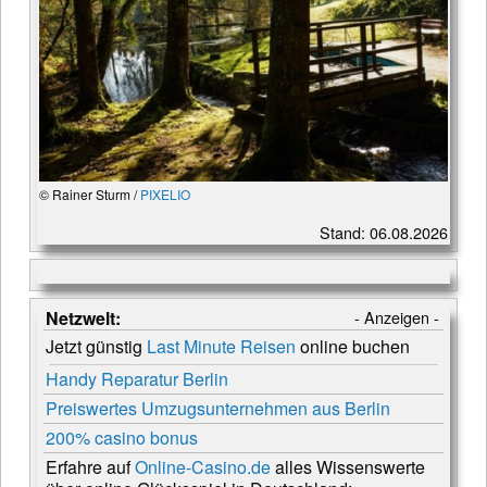
© Rainer Sturm /
PIXELIO
Stand: 06.08.2026
Netzwelt:
- Anzeigen -
Jetzt günstig
Last Minute Reisen
online buchen
Handy Reparatur Berlin
Preiswertes Umzugsunternehmen aus Berlin
200% casino bonus
Erfahre auf
Online-Casino.de
alles Wissenswerte