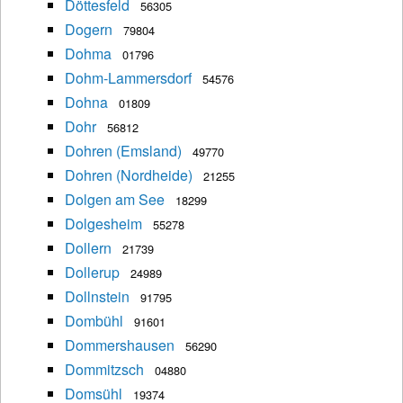
Döttesfeld
56305
Dogern
79804
Dohma
01796
Dohm-Lammersdorf
54576
Dohna
01809
Dohr
56812
Dohren (Emsland)
49770
Dohren (Nordheide)
21255
Dolgen am See
18299
Dolgesheim
55278
Dollern
21739
Dollerup
24989
Dollnstein
91795
Dombühl
91601
Dommershausen
56290
Dommitzsch
04880
Domsühl
19374