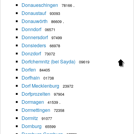
Donaueschingen
.
78166
Donaustauf
93093
Donauwörth
.
86609
Donndorf
06571
Donnersdorf
97499
Donsieders
66978
Donzdorf
73072
Dorfchemnitz (bei Sayda)
09619
Dorfen
84405
Dorfhain
01738
Dorf Mecklenburg
23972
Dorfprozelten
97904
Dormagen
.
41539
Dormettingen
72358
Dormitz
91077
Dornburg
65599