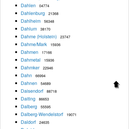
Dahlen
04774
Dahlenburg
21368
Dahlheim
56348
Dahlum
38170
Dahme (Holstein)
23747
Dahme/Mark
15936
Dahmen
17166
Dahmetal
15936
Dahmker
22946
Dahn
66994
Dahnen
54689
Daisendorf
88718
Daiting
86653
Dalberg
55595
Dalberg-Wendelstorf
19071
Daldorf
24635