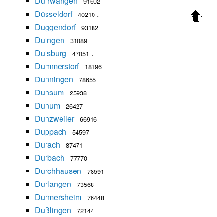
Dürrwangen
91602
Düsseldorf
.
40210
Duggendorf
93182
Duingen
31089
Duisburg
.
47051
Dummerstorf
18196
Dunningen
78655
Dunsum
25938
Dunum
26427
Dunzweiler
66916
Duppach
54597
Durach
87471
Durbach
77770
Durchhausen
78591
Durlangen
73568
Durmersheim
76448
Dußlingen
72144