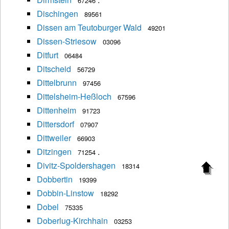
67246
Dischingen
89561
Dissen am Teutoburger Wald
49201
Dissen-Striesow
03096
Ditfurt
06484
Ditscheid
56729
Dittelbrunn
97456
Dittelsheim-Heßloch
67596
Dittenheim
91723
Dittersdorf
07907
Dittweiler
66903
Ditzingen
.
71254
Divitz-Spoldershagen
18314
Dobbertin
19399
Dobbin-Linstow
18292
Dobel
75335
Doberlug-Kirchhain
03253