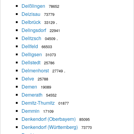
Deißlingen
78652
Deizisau
73779
Delbrück
.
33129
Delingsdorf
22941
Delitzsch
.
04509
Dellfeld
66503
Delligsen
31073
Dellstedt
25786
Delmenhorst
.
27749
Delve
25788
Demen
19089
Demerath
54552
Demitz-Thumitz
01877
Demmin
17109
Denkendorf (Oberbayern)
85095
Denkendorf (Württemberg)
73770