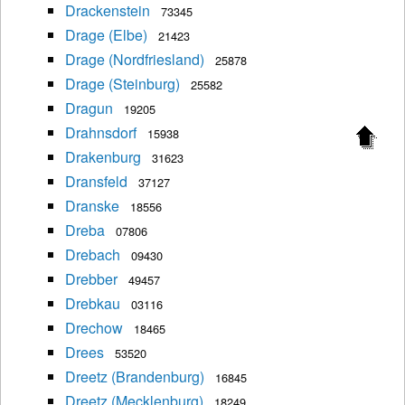
Drackenstein
73345
Drage (Elbe)
21423
Drage (Nordfriesland)
25878
Drage (Steinburg)
25582
Dragun
19205
Drahnsdorf
15938
Drakenburg
31623
Dransfeld
37127
Dranske
18556
Dreba
07806
Drebach
09430
Drebber
49457
Drebkau
03116
Drechow
18465
Drees
53520
Dreetz (Brandenburg)
16845
Dreetz (Mecklenburg)
18249