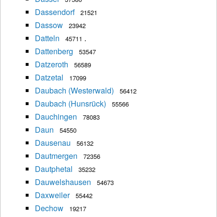
Dassendorf
21521
Dassow
23942
Datteln
.
45711
Dattenberg
53547
Datzeroth
56589
Datzetal
17099
Daubach (Westerwald)
56412
Daubach (Hunsrück)
55566
Dauchingen
78083
Daun
54550
Dausenau
56132
Dautmergen
72356
Dautphetal
35232
Dauwelshausen
54673
Daxweiler
55442
Dechow
19217