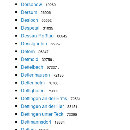
Dersenow
19260
Dersum
26906
Desloch
55592
Despetal
31035
Dessau-Roßlau
.
06842
Dessighofen
56357
Detern
26847
Detmold
.
32756
Dettelbach
.
97337
Dettenhausen
72135
Dettenheim
76706
Dettighofen
79802
Dettingen an der Erms
72581
Dettingen an der Iller
88451
Dettingen unter Teck
73265
Dettmannsdorf
18334
Dettum
38173