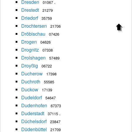
Dresden
.
01067
Drestedt
21279
Driedorf
35759
Drochtersen
21706
Dröbischau
07426
Drogen
04626
Drognitz
07338
Drolshagen
57489
Droyßig
06722
Ducherow
17398
Duchroth
55585
Duckow
17139
Dudeldorf
54647
Dudenhofen
67373
Duderstadt
.
37115
Düchelsdorf
23847
Düdenbüttel
21709