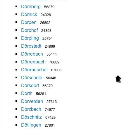
Dörnberg
56379
Dörnick
24326
Dörpen
26892
Dörphof
24398
Dörpling
25794
Dörpstedt
24869
Dörrebach
55444
Dörrenbach
76889
Dörrmoschel
67806
Dörscheid
56348
Dörsdorf
56370
Dörth
56281
Dörverden
27313
Dörzbach
74677
Döschnitz
07429
Dötlingen
27801