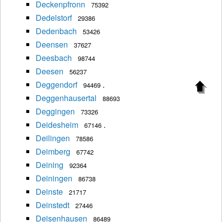
Deckenpfronn
75392
Dedelstorf
29386
Dedenbach
53426
Deensen
37627
Deesbach
98744
Deesen
56237
Deggendorf
.
94469
Deggenhausertal
88693
Deggingen
73326
Deidesheim
.
67146
Deilingen
78586
Deimberg
67742
Deining
92364
Deiningen
86738
Deinste
21717
Deinstedt
27446
Deisenhausen
86489