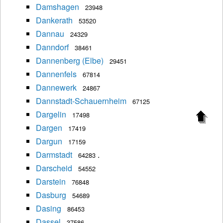
Damshagen
23948
Dankerath
53520
Dannau
24329
Danndorf
38461
Dannenberg (Elbe)
29451
Dannenfels
67814
Dannewerk
24867
Dannstadt-Schauernheim
67125
Dargelin
17498
Dargen
17419
Dargun
17159
Darmstadt
.
64283
Darscheid
54552
Darstein
76848
Dasburg
54689
Dasing
86453
Dassel
37586