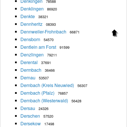
Denkingen
78588
Denklingen
86920
Denkte
38321
Dennheritz
08393
Dennweiler-Frohnbach
66871
Densborn
54570
Dentlein am Forst
91599
Denzlingen
79211
Derental
37691
Dermbach
36466
Dernau
53507
Dernbach (Kreis Neuwied)
56307
Dernbach (Pfalz)
76857
Dernbach (Westerwald)
56428
Dersau
24326
Derschen
57520
Dersekow
17498