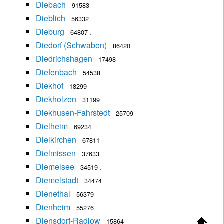
Diebach
91583
Dieblich
56332
Dieburg
.
64807
Diedorf (Schwaben)
86420
Diedrichshagen
17498
Diefenbach
54538
Diekhof
18299
Diekholzen
31199
Diekhusen-Fahrstedt
25709
Dielheim
69234
Dielkirchen
67811
Dielmissen
37633
Diemelsee
.
34519
Diemelstadt
34474
Dienethal
56379
Dienheim
55276
Diensdorf-Radlow
15864