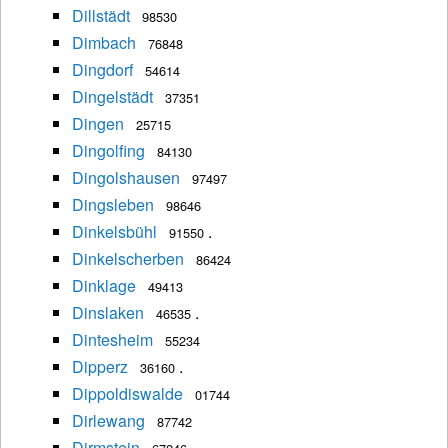
Dillstädt
98530
Dimbach
76848
Dingdorf
54614
Dingelstädt
37351
Dingen
25715
Dingolfing
84130
Dingolshausen
97497
Dingsleben
98646
Dinkelsbühl
.
91550
Dinkelscherben
86424
Dinklage
49413
Dinslaken
.
46535
Dintesheim
55234
Dipperz
.
36160
Dippoldiswalde
01744
Dirlewang
87742
Dirmstein
.