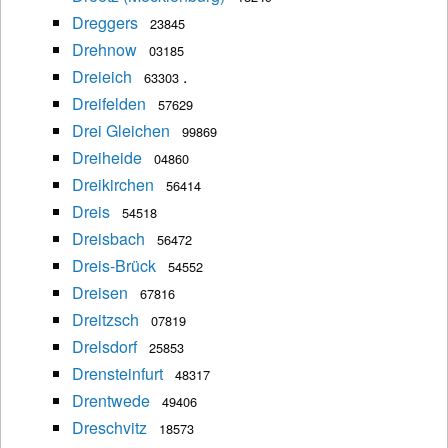
Dreggers
23845
Drehnow
03185
Dreieich
.
63303
Dreifelden
57629
Drei Gleichen
99869
Dreiheide
04860
Dreikirchen
56414
Dreis
54518
Dreisbach
56472
Dreis-Brück
54552
Dreisen
67816
Dreitzsch
07819
Drelsdorf
25853
Drensteinfurt
48317
Drentwede
49406
Dreschvitz
18573