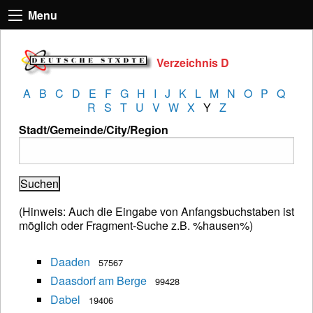
Menu
Verzeichnis D
A
B
C
D
E
F
G
H
I
J
K
L
M
N
O
P
Q
R
S
T
U
V
W
X
Y
Z
Stadt/Gemeinde/City/Region
(Hinweis: Auch die Eingabe von Anfangsbuchstaben ist
möglich oder Fragment-Suche z.B. %hausen%)
Daaden
57567
Daasdorf am Berge
99428
Dabel
19406