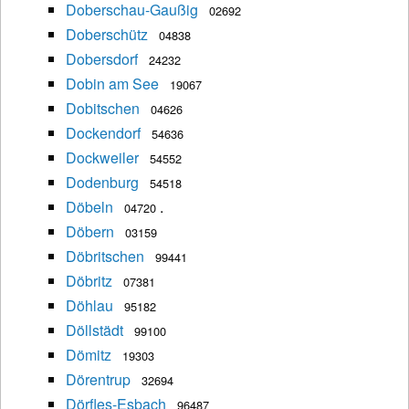
Doberschau-Gaußig
02692
Doberschütz
04838
Dobersdorf
24232
Dobin am See
19067
Dobitschen
04626
Dockendorf
54636
Dockweiler
54552
Dodenburg
54518
Döbeln
.
04720
Döbern
03159
Döbritschen
99441
Döbritz
07381
Döhlau
95182
Döllstädt
99100
Dömitz
19303
Dörentrup
32694
Dörfles-Esbach
96487