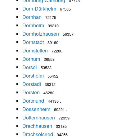
Dornburg-Camburg
07778
Dorn-Dürkheim
67585
Dornhan
72175
Dornheim
99310
Dornholzhausen
56357
Dornstadt
89160
Dornstetten
72280
Dornum
26553
Dorsel
53533
Dorsheim
55452
Dorstadt
38312
Dorsten
.
46282
Dortmund
.
44135
Dossenheim
.
69221
Dotternhausen
72359
Drachhausen
03185
Drachselsried
94256