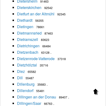
Dietersheim
91463
Dieterskirchen
92542
Dietfurt an der Altmühl
92345
Diethardt
56355
Dietingen
78661
Dietmannsried
87463
Dietramszell
83623
Dietrichingen
66484
Dietzenbach
.
63128
Dietzenrode-Vatterode
37318
Dietzhölztal
35716
Diez
65582
Dill
55487
Dillenburg
.
35683
Dillendorf
55481
Dillingen an der Donau
.
89407
Dillingen/Saar
.
66763