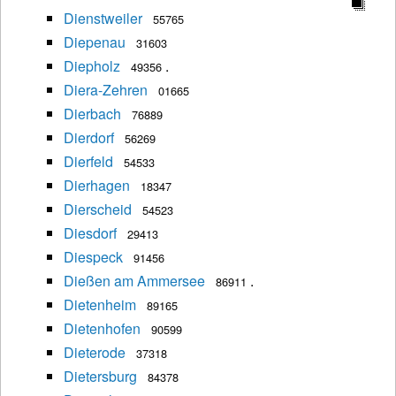
Dienstweiler
55765
Diepenau
31603
Diepholz
.
49356
Diera-Zehren
01665
Dierbach
76889
Dierdorf
56269
Dierfeld
54533
Dierhagen
18347
Dierscheid
54523
Diesdorf
29413
Diespeck
91456
Dießen am Ammersee
.
86911
Dietenheim
89165
Dietenhofen
90599
Dieterode
37318
Dietersburg
84378