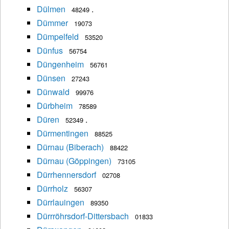
Dülmen
.
48249
Dümmer
19073
Dümpelfeld
53520
Dünfus
56754
Düngenheim
56761
Dünsen
27243
Dünwald
99976
Dürbheim
78589
Düren
.
52349
Dürmentingen
88525
Dürnau (Biberach)
88422
Dürnau (Göppingen)
73105
Dürrhennersdorf
02708
Dürrholz
56307
Dürrlauingen
89350
Dürrröhrsdorf-Dittersbach
01833