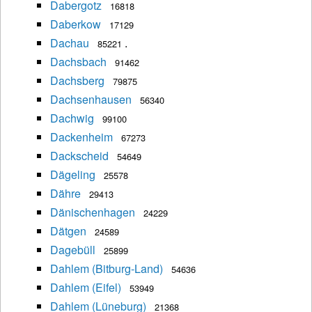
Dabergotz
16818
Daberkow
17129
Dachau
.
85221
Dachsbach
91462
Dachsberg
79875
Dachsenhausen
56340
Dachwig
99100
Dackenheim
67273
Dackscheid
54649
Dägeling
25578
Dähre
29413
Dänischenhagen
24229
Dätgen
24589
Dagebüll
25899
Dahlem (Bitburg-Land)
54636
Dahlem (Eifel)
53949
Dahlem (Lüneburg)
21368