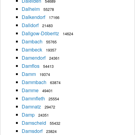
Daleiden
54689
Dalheim
55278
Dalkendorf
17166
Dalldorf
21483
Dallgow-Döberitz
14624
Dambach
55765
Dambeck
19357
Damendorf
24361
Damflos
54413
Damm
19374
Dammbach
63874
Damme
49401
Dammfleth
25554
Damnatz
29472
Damp
24351
Damscheid
55432
Damsdorf
23824